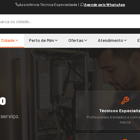
Assistência Técnica Especializada
|
Agende pelo WhatsApp
r Cidade
Perto de Mim
Ofertas
Atendimento
E
o
Técnicos Especiali
 serviço.
Profissionais treinados e com 
marca