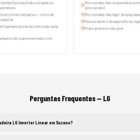
izontal (tipo baú) não congela ou
Microondas não esquenta a comid
peratura
gira o prato)
tical comercial parou — risco de
Microondas não liga / display ap
cadoria
Faísca dentro do aparelho ao liga
efrigerado (porta de vidro) não gela
Prato giratório não gira
ngelados de supermercado com
Perguntas Frequentes —
LG
deira LG Inverter Linear em Suzano?