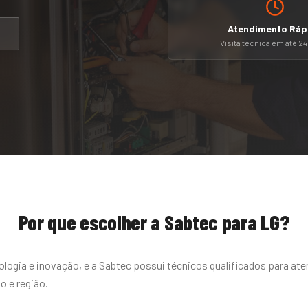
Atendimento Ráp
Visita técnica em até 2
Por que escolher a Sabtec para
LG
?
logia e inovação, e a Sabtec possui técnicos qualificados para aten
 e região.