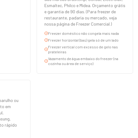
Esmaltec, Philco e Midea. Orçamento grátis
e garantia de 90 dias. (Para freezer de
restaurante, padaria ou mercado, veja
nossa página de Freezer Comercial.)
Freezer doméstico não congela mais nada
Freezer horizontal (baú) gela só de um lado
Freezer vertical com excesso de gelo nas
prateleiras
Vazamento de água embaixo do freezer (na
cozinha ou área de serviço)
barulho ou
nto em
l,
msung,
rto rápido
.