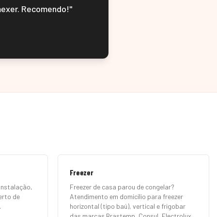
mexer. Recomendo!
"
Freezer
Instalação,
Freezer de casa parou de congelar?
erto de
Atendimento em domicílio para freezer
.
horizontal (tipo baú), vertical e frigobar
das marcas Brastemp, Consul, Electrolux,