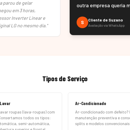
a parou de gelar
outra empresa queria 
hegou em 3 horas,
essor Inverter Linear e
Cliente de
Suzano
S
iginal LG no mesmo dia.
"
Avaliação via WhatsApp
Tipos de Serviço
 Lavar
Ar-Condicionado
lavar roupas (lava-roupas) com
Ar-condicionado com defeito? 
Consertamos todos os tipos:
manutenção preventiva e cons
tomática, semi-automática,
splits e modelos convencionais
bertura superior e frontal.