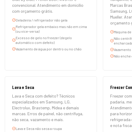
convencional. Atendimento em domicílio
Marcas Bras
com orçamento grátis.
Samsung, LG
Mueller. At
Geladeira / refrigerador não gela
orçamento g
Refrigerador gela embaixo mas não em cima
(ou vice-versa)
Máquina de 
Excesso de gelo no freezer (degelo
Não centrif
automático com defeito)
encharcada
Vazamento de água por dentro ou no chão
Vazamento d
Não enche 
Lava e Seca
Freezer Co
Lava e Seca com defeito? Técnicos
Freezer com
especializados em Samsung, LG,
padaria, m
Electrolux, Brastemp, Midea e demais
Atendimento
marcas. Erros de painel, não centrifuga,
para horizon
não seca, vazamento e mais.
refrigerada 
e nota fiscal
Lava e Seca não seca a roupa