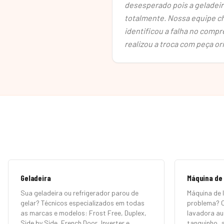
desesperado pois a geladeir
totalmente. Nossa equipe c
identificou a falha no compr
realizou a troca com peça or
Geladeira
Máquina de
Sua geladeira ou refrigerador parou de
Máquina de 
gelar? Técnicos especializados em todas
problema? 
as marcas e modelos: Frost Free, Duplex,
lavadora au
Side by Side, French Door, Inverter e
tanquinho, a