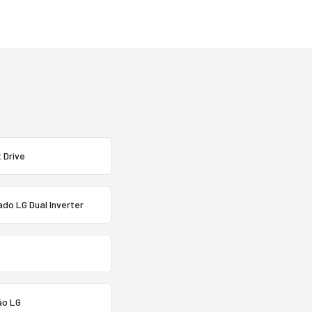
 Drive
do LG Dual Inverter
ão LG