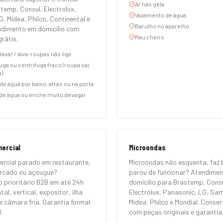
Ar não gela
temp, Consul, Electrolux,
Vazamento de água
, Midea, Philco, Continental e
Barulho no aparelho
endimento em domicílio com
Mau cheiro
rátis.
lavar / lava-roupas não liga
uga ou centrifuga fraco (roupa sai
)
e água por baixo, atrás ou na porta
de água ou enche muito devagar
mercial
Microondas
ercial parado em restaurante,
Microondas não esquenta, faz 
ercado ou açougue?
parou de funcionar? Atendime
 prioritário B2B em até 24h
domicílio para Brastemp, Consu
tal, vertical, expositor, ilha
Electrolux, Panasonic, LG, Sa
e câmara fria. Garantia formal
Midea, Philco e Mondial. Conse
.
com peças originais e garantia