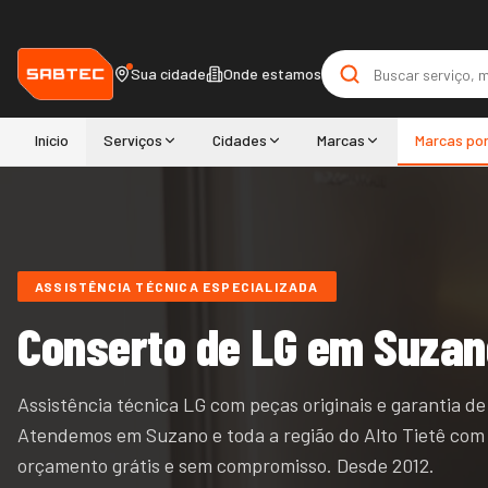
Sua cidade
Onde estamos
Início
Serviços
Cidades
Marcas
Marcas po
ASSISTÊNCIA TÉCNICA ESPECIALIZADA
Conserto de
LG
em Suzan
Assistência técnica LG com peças originais e garantia de
Atendemos
em Suzano e
toda a região do
Alto Tietê
com
orçamento grátis e sem compromisso. Desde
2012
.