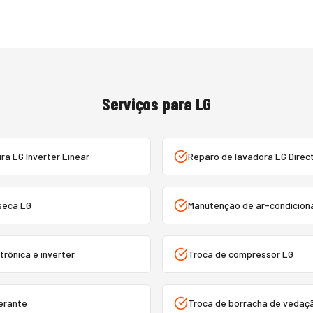
Serviços para
LG
ra LG Inverter Linear
Reparo de lavadora LG Direct
seca LG
Manutenção de ar-condiciona
trônica e inverter
Troca de compressor LG
gerante
Troca de borracha de vedaç