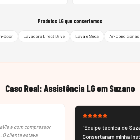
Produtos
LG
que consertamos
in-Door
Lavadora Direct Drive
Lava e Seca
Ar-Condicionado
Caso Real: Assistência
LG
em
Suzano
staView com compressor
"
Equipe técnica de Suza
 O cliente estava
Consertaram minha Ins