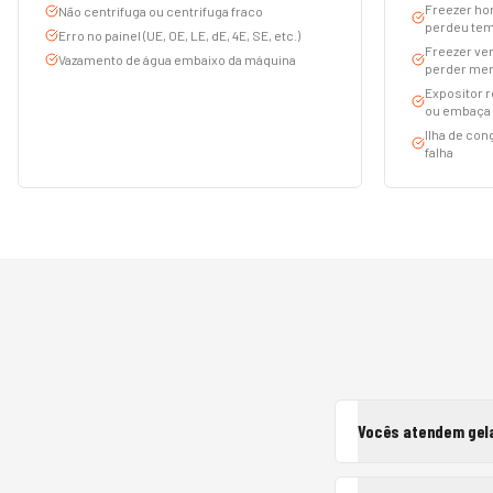
Freezer hor
Não centrifuga ou centrifuga fraco
perdeu tem
Erro no painel (UE, OE, LE, dE, 4E, SE, etc.)
Freezer ver
Vazamento de água embaixo da máquina
perder mer
Expositor r
ou embaça
Ilha de co
falha
Vocês atendem gela