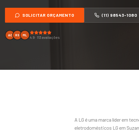
SOLICITAR ORÇAMENTO
(11) 98543-1080
AC
RS
ML
4.9 · 113 avaliações
A LG é uma marca líder em tecno
eletrodomésticos LG em Suzano