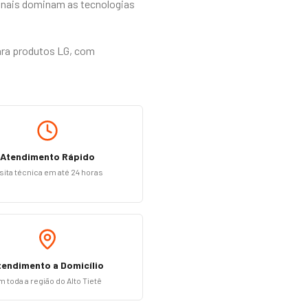
ionais dominam as tecnologias
ara produtos LG, com
Atendimento Rápido
sita técnica em até 24 horas
tendimento a Domicílio
m toda a região do Alto Tietê