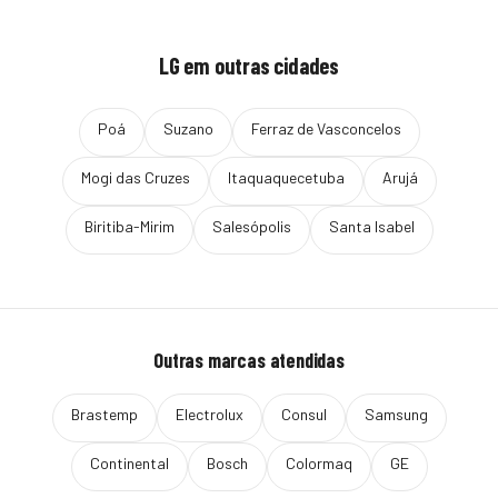
LG
em outras cidades
Poá
Suzano
Ferraz de Vasconcelos
Mogi das Cruzes
Itaquaquecetuba
Arujá
Biritiba-Mirim
Salesópolis
Santa Isabel
Outras marcas atendidas
Brastemp
Electrolux
Consul
Samsung
Continental
Bosch
Colormaq
GE