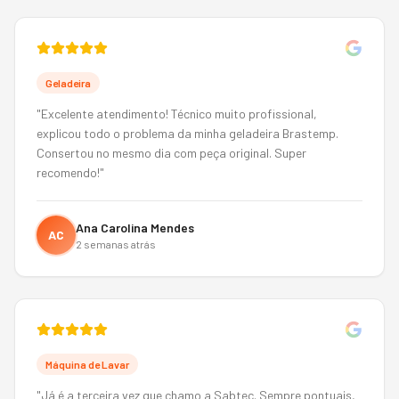
Geladeira
"
Excelente atendimento! Técnico muito profissional,
explicou todo o problema da minha geladeira Brastemp.
Consertou no mesmo dia com peça original. Super
recomendo!
"
Ana Carolina Mendes
AC
2 semanas atrás
Máquina de Lavar
"
Já é a terceira vez que chamo a Sabtec. Sempre pontuais,