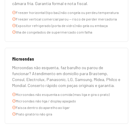
câmara fria. Garantia formal e nota fiscal.
Freezer horizontal (tipo baú) não congela ou perdeu temperatura
Freezer vertical comercial parou — risco de perder mercadoria
Expositor refrigerado (porta de vidro) não gela ou embaça
Ilha de congelados de supermercado com falha
Microondas
Microondas não esquenta, faz barulho ou parou de
funcionar? Atendimento em domicílio para Brastemp,
Consul, Electrolux, Panasonic, LG, Samsung, Midea, Philco e
Mondial. Conserto rápido com peças originais e garantia.
Microondas não esquenta a comida (mas liga e gira o prato)
Microondas não liga / display apagado
Faísca dentro do aparelho ao ligar
Prato giratório não gira