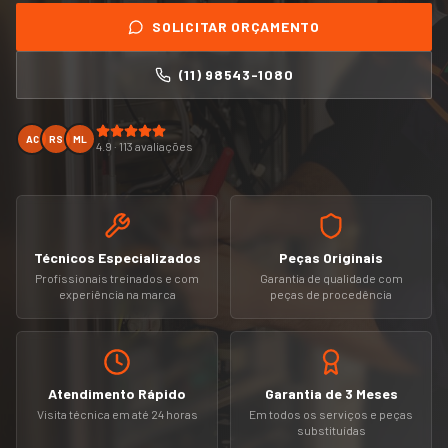
SOLICITAR ORÇAMENTO
(11) 98543-1080
AC
RS
ML
4.9 · 113 avaliações
Técnicos Especializados
Peças Originais
Profissionais treinados e com
Garantia de qualidade com
experiência na marca
peças de procedência
Atendimento Rápido
Garantia de 3 Meses
Visita técnica em até 24 horas
Em todos os serviços e peças
substituídas