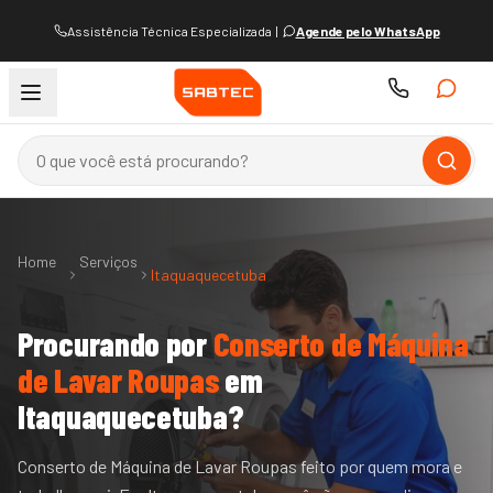
Assistência Técnica Especializada
|
Agende pelo WhatsApp
Home
Serviços
Itaquaquecetuba
Procurando por
Conserto de Máquina
de Lavar Roupas
em
Itaquaquecetuba
?
Conserto de Máquina de Lavar Roupas feito por quem mora e