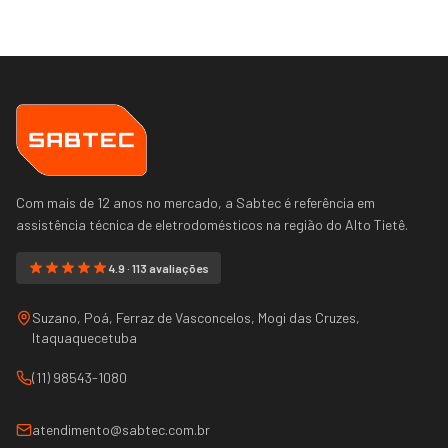
Com mais de 12 anos no mercado, a Sabtec é referência em
assistência técnica de eletrodomésticos na região do
Alto Tietê
.
4.9 · 113 avaliações
Suzano, Poá, Ferraz de Vasconcelos, Mogi das Cruzes,
Itaquaquecetuba
(11) 98543-1080
atendimento@sabtec.com.br