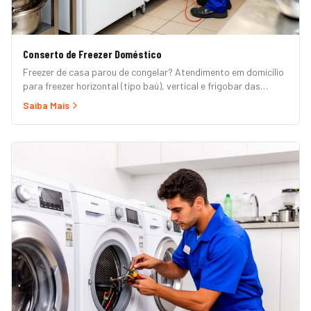
Conserto de Freezer Doméstico
Freezer de casa parou de congelar? Atendimento em domicílio
para freezer horizontal (tipo baú), vertical e frigobar das
marcas Brastemp, Consul, Electrolux, Esmaltec, Philco e
Saiba Mais
Midea. Orçamento grátis e garantia de 90 dias. (Para freezer
de restaurante, padaria ou mercado, veja nossa página de
Freezer Comercial.)