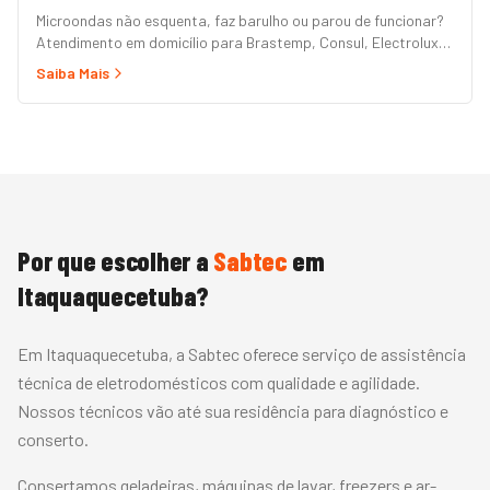
Microondas não esquenta, faz barulho ou parou de funcionar?
Atendimento em domicílio para Brastemp, Consul, Electrolux,
Panasonic, LG, Samsung, Midea, Philco e Mondial. Conserto
Saiba Mais
rápido com peças originais e garantia.
Por que escolher a
Sabtec
em
Itaquaquecetuba
?
Em Itaquaquecetuba, a Sabtec oferece serviço de assistência
técnica de eletrodomésticos com qualidade e agilidade.
Nossos técnicos vão até sua residência para diagnóstico e
conserto.
Consertamos geladeiras, máquinas de lavar, freezers e ar-