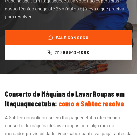
trabalha aqui. Em Itaquaquecetuba você não espera dias:
nosso técnico chega até 25 minutos e já leva o que precisa
para resolver.
FALE CONOSCO
(11) 98543-1080
Conserto de Máquina de Lavar Roupas
em
Itaquaquecetuba
:
como a Sabtec resolve
A Sabtec consolidou-se em Itaquaquecetuba oferecendo
conserto de máquina de lavar roupas com algo raro no
mercado: previsibilidade. Você sabe quanto vai pagar antes da