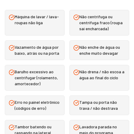
Máquina de lavar / lava-
Não centrifuga ou
roupas não liga
centrifuga fraco (roupa
sai encharcada)
Vazamento de água por
Não enche de água ou
baixo, atrás ou na porta
enche muito devagar
Barulho excessivo ao
Não drena / não escoa a
centrifugar (rolamento,
água ao final do ciclo
amortecedor)
Erro no painel eletrônico
Tampa ou porta não
(códigos de erro)
trava / não destrava
Tambor batendo ou
Lavadora parada no
raspando na lateral
meio do programa