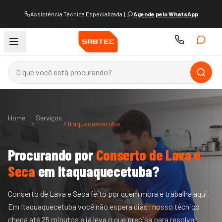
Assistência Técnica Especializada
|
Agende pelo WhatsApp
Home
Serviços
Itaquaquecetuba
Procurando por
Conserto de Lava e
Seca
em
Itaquaquecetuba
?
Conserto de Lava e Seca feito por quem mora e trabalha aqui.
Em Itaquaquecetuba você não espera dias: nosso técnico
chega até 25 minutos e já leva o que precisa para resolver.