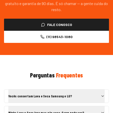
gratuito e garantia de 90 dias. É só chamar — a gente cuida do
resto.
FALE CONOSCO
(11) 98543-1080
Perguntas
Frequentes
Vocês consertam Lava e Seca Samsung e LG?
Minha Lava e Seca lava mas não seca. O que pode ser?