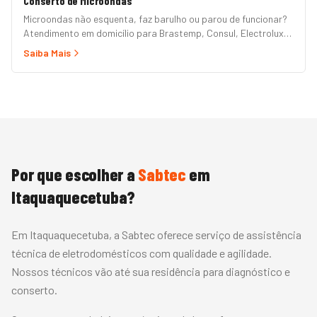
Conserto de Microondas
Microondas não esquenta, faz barulho ou parou de funcionar?
Atendimento em domicílio para Brastemp, Consul, Electrolux,
Panasonic, LG, Samsung, Midea, Philco e Mondial. Conserto
Saiba Mais
rápido com peças originais e garantia.
Por que escolher a
Sabtec
em
Itaquaquecetuba
?
Em Itaquaquecetuba, a Sabtec oferece serviço de assistência
técnica de eletrodomésticos com qualidade e agilidade.
Nossos técnicos vão até sua residência para diagnóstico e
conserto.