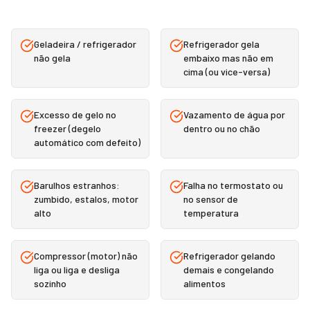
Geladeira / refrigerador
Refrigerador gela
não gela
embaixo mas não em
cima (ou vice-versa)
Excesso de gelo no
Vazamento de água por
freezer (degelo
dentro ou no chão
automático com defeito)
Barulhos estranhos:
Falha no termostato ou
zumbido, estalos, motor
no sensor de
alto
temperatura
Compressor (motor) não
Refrigerador gelando
liga ou liga e desliga
demais e congelando
sozinho
alimentos