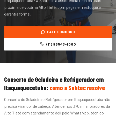
Itaquaquecetuba? A Sabtec é a assistência técnica mais
próxima de você na Alto Tietê, com peças em estoque e
garantia formal.
FALE CONOSCO
(11) 98543-1080
Conserto de Geladeira e Refrigerador
em
Itaquaquecetuba
:
como a Sabtec resolve
Conserto de Geladeira e Refrigerador em Itaquaquecetuba não
precisa virar dor de cabeça. Atendemos 370 mil moradores da
Alto Tietê com agendamento ágil pelo WhatsApp, técnico