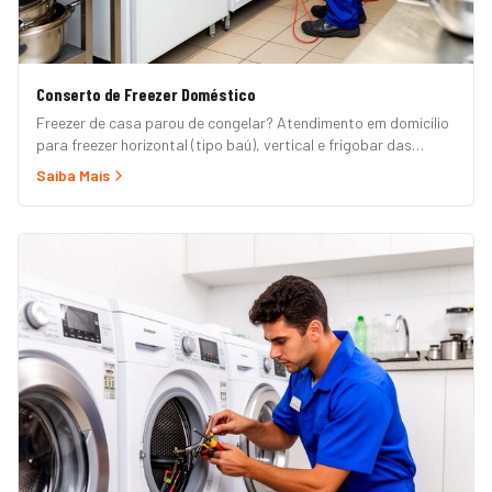
Conserto de Freezer Doméstico
Freezer de casa parou de congelar? Atendimento em domicílio
para freezer horizontal (tipo baú), vertical e frigobar das
marcas Brastemp, Consul, Electrolux, Esmaltec, Philco e
Saiba Mais
Midea. Orçamento grátis e garantia de 90 dias. (Para freezer
de restaurante, padaria ou mercado, veja nossa página de
Freezer Comercial.)