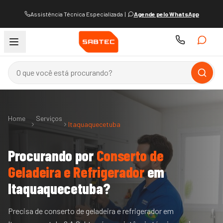
Assistência Técnica Especializada
|
Agende pelo WhatsApp
Home
Serviços
Itaquaquecetuba
Procurando por
Conserto de
Geladeira e Refrigerador
em
Itaquaquecetuba
?
Precisa de conserto de geladeira e refrigerador em