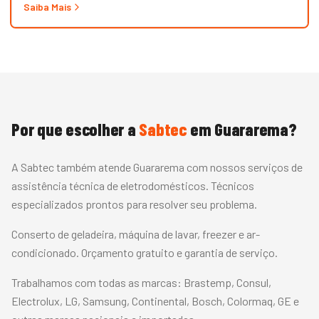
Panasonic, LG, Samsung, Midea, Philco e Mondial. Conserto
Saiba Mais
rápido com peças originais e garantia.
Por que escolher a
Sabtec
em
Guararema
?
A Sabtec também atende Guararema com nossos serviços de
assistência técnica de eletrodomésticos. Técnicos
especializados prontos para resolver seu problema.
Conserto de geladeira, máquina de lavar, freezer e ar-
condicionado. Orçamento gratuito e garantia de serviço.
Trabalhamos com todas as marcas:
Brastemp, Consul,
Electrolux, LG, Samsung, Continental, Bosch, Colormaq, GE
e