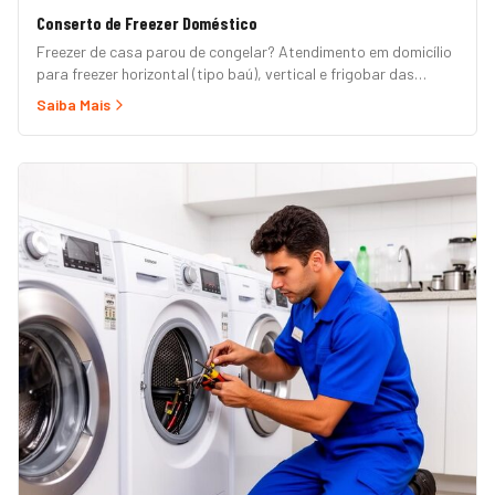
Conserto de Freezer Doméstico
Freezer de casa parou de congelar? Atendimento em domicílio
para freezer horizontal (tipo baú), vertical e frigobar das
marcas Brastemp, Consul, Electrolux, Esmaltec, Philco e
Saiba Mais
Midea. Orçamento grátis e garantia de 90 dias. (Para freezer
de restaurante, padaria ou mercado, veja nossa página de
Freezer Comercial.)