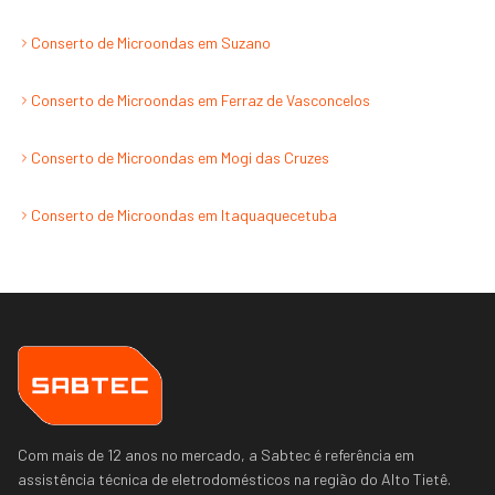
Conserto de Microondas
em
Suzano
Conserto de Microondas
em
Ferraz de Vasconcelos
Conserto de Microondas
em
Mogi das Cruzes
Conserto de Microondas
em
Itaquaquecetuba
Com mais de 12 anos no mercado, a Sabtec é referência em
assistência técnica de eletrodomésticos na região do
Alto Tietê
.