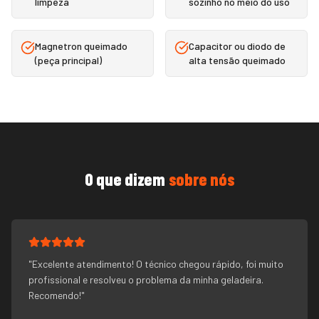
limpeza
sozinho no meio do uso
Magnetron queimado
Capacitor ou diodo de
(peça principal)
alta tensão queimado
O que dizem
sobre nós
"
Excelente atendimento! O técnico chegou rápido, foi muito
profissional e resolveu o problema da minha geladeira.
Recomendo!
"