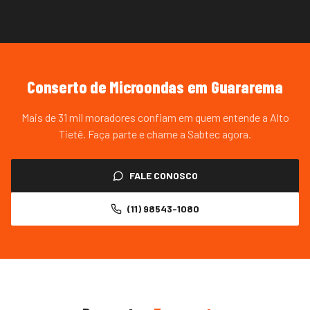
Conserto de Microondas
em
Guararema
Mais de 31 mil moradores confiam em quem entende a Alto
Tietê. Faça parte e chame a Sabtec agora.
FALE CONOSCO
(11) 98543-1080