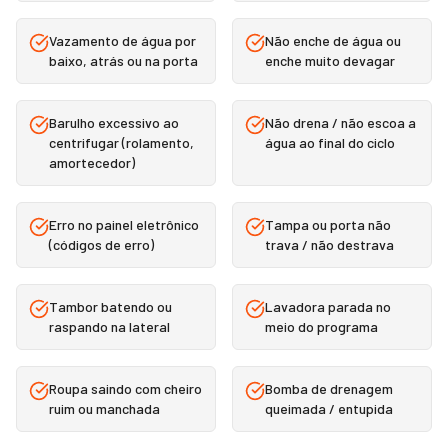
Vazamento de água por
Não enche de água ou
baixo, atrás ou na porta
enche muito devagar
Barulho excessivo ao
Não drena / não escoa a
centrifugar (rolamento,
água ao final do ciclo
amortecedor)
Erro no painel eletrônico
Tampa ou porta não
(códigos de erro)
trava / não destrava
Tambor batendo ou
Lavadora parada no
raspando na lateral
meio do programa
Roupa saindo com cheiro
Bomba de drenagem
ruim ou manchada
queimada / entupida