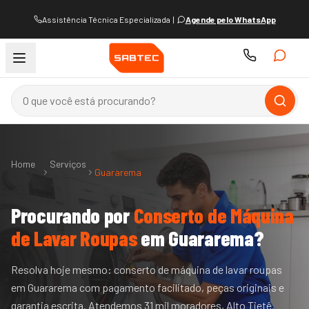
Assistência Técnica Especializada
|
Agende pelo WhatsApp
Home
Serviços
Guararema
Procurando por
Conserto de Máquina
de Lavar Roupas
em
Guararema
?
Resolva hoje mesmo: conserto de máquina de lavar roupas
em Guararema com pagamento facilitado, peças originais e
garantia escrita. Atendemos 31 mil moradores, Alto Tietê.