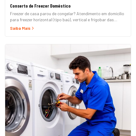
Conserto de Freezer Doméstico
Freezer de casa parou de congelar? Atendimento em domicílio
para freezer horizontal (tipo baú), vertical e frigobar das
marcas Brastemp, Consul, Electrolux, Esmaltec, Philco e
Saiba Mais
Midea. Orçamento grátis e garantia de 90 dias. (Para freezer
de restaurante, padaria ou mercado, veja nossa página de
Freezer Comercial.)