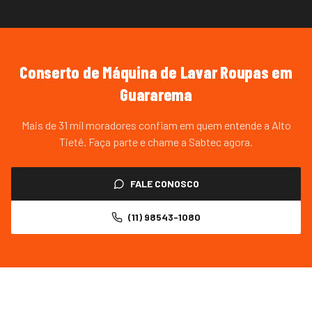
Conserto de Máquina de Lavar Roupas
em
Guararema
Mais de 31 mil moradores confiam em quem entende a Alto
Tietê. Faça parte e chame a Sabtec agora.
FALE CONOSCO
(11) 98543-1080