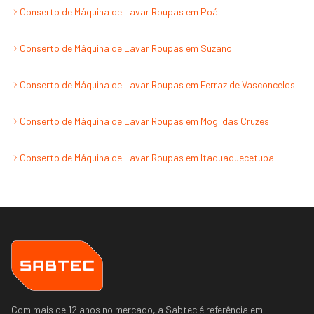
Conserto de Máquina de Lavar Roupas
em
Poá
Conserto de Máquina de Lavar Roupas
em
Suzano
Conserto de Máquina de Lavar Roupas
em
Ferraz de Vasconcelos
Conserto de Máquina de Lavar Roupas
em
Mogi das Cruzes
Conserto de Máquina de Lavar Roupas
em
Itaquaquecetuba
Com mais de 12 anos no mercado, a Sabtec é referência em