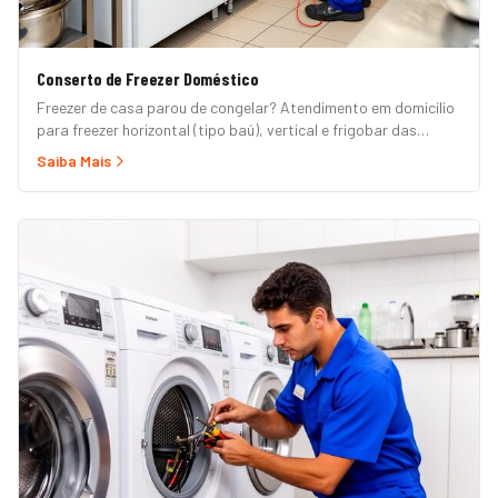
Conserto de Freezer Doméstico
Freezer de casa parou de congelar? Atendimento em domicílio
para freezer horizontal (tipo baú), vertical e frigobar das
marcas Brastemp, Consul, Electrolux, Esmaltec, Philco e
Saiba Mais
Midea. Orçamento grátis e garantia de 90 dias. (Para freezer
de restaurante, padaria ou mercado, veja nossa página de
Freezer Comercial.)