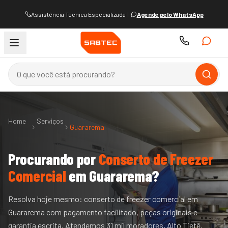
Assistência Técnica Especializada
|
Agende pelo WhatsApp
Home
Serviços
Guararema
Procurando por
Conserto de Freezer
Comercial
em
Guararema
?
Resolva hoje mesmo: conserto de freezer comercial em
Guararema com pagamento facilitado, peças originais e
garantia escrita. Atendemos 31 mil moradores, Alto Tietê.