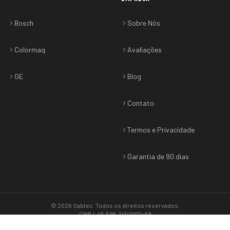
Bosch
Sobre Nós
Colormaq
Avaliações
GE
Blog
Contato
Termos e Privacidade
Garantia de 90 dias
©
2026
Sabtec
. Todos os direitos reservados.
CNPJ: 45.595.241/0001-69
Termos & Privacidade
•