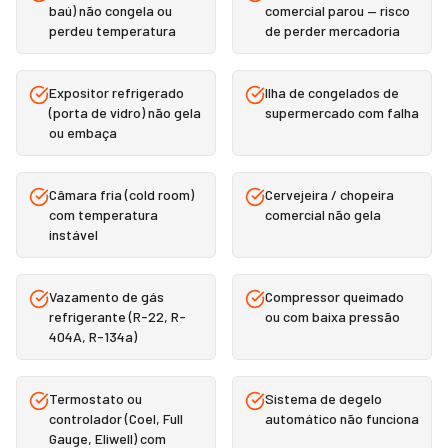
baú) não congela ou
comercial parou — risco
perdeu temperatura
de perder mercadoria
Expositor refrigerado
Ilha de congelados de
(porta de vidro) não gela
supermercado com falha
ou embaça
Câmara fria (cold room)
Cervejeira / chopeira
com temperatura
comercial não gela
instável
Vazamento de gás
Compressor queimado
refrigerante (R-22, R-
ou com baixa pressão
404A, R-134a)
Termostato ou
Sistema de degelo
controlador (Coel, Full
automático não funciona
Gauge, Eliwell) com