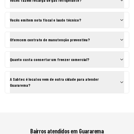
Vocês fazem recarga de gás refrigerante?
Vocês emitem nota fiscal e laudo técnico?
Oferecem contrato de manutenção preventiva?
Quanto custa consertar um freezer comercial?
A Sabtec é local ou vem de outra cidade para atender
Guararema?
Bairros atendidos em
Guararema