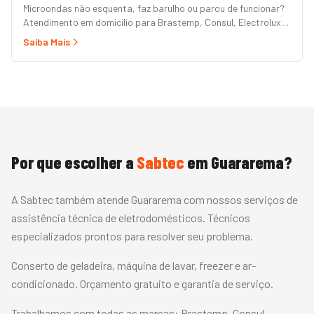
Microondas não esquenta, faz barulho ou parou de funcionar?
Atendimento em domicílio para Brastemp, Consul, Electrolux,
Panasonic, LG, Samsung, Midea, Philco e Mondial. Conserto
Saiba Mais
rápido com peças originais e garantia.
Por que escolher a
Sabtec
em
Guararema
?
A Sabtec também atende Guararema com nossos serviços de
assistência técnica de eletrodomésticos. Técnicos
especializados prontos para resolver seu problema.
Conserto de geladeira, máquina de lavar, freezer e ar-
condicionado. Orçamento gratuito e garantia de serviço.
Trabalhamos com todas as marcas:
Brastemp, Consul,