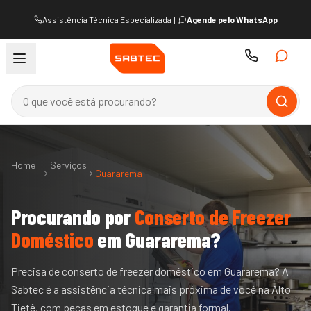
Assistência Técnica Especializada
|
Agende pelo WhatsApp
Home
Serviços
Guararema
Procurando por
Conserto de Freezer
Doméstico
em
Guararema
?
Precisa de conserto de freezer doméstico em Guararema? A
Sabtec é a assistência técnica mais próxima de você na Alto
Tietê, com peças em estoque e garantia formal.