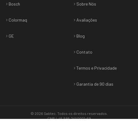
Bosch
Sobre Nós
Colormaq
Avaliações
GE
Blog
Contato
Termos e Privacidade
Garantia de 90 dias
©
2026
Sabtec
. Todos os direitos reservados.
CNPJ: 45.595.241/0001-69
Termos & Privacidade
•