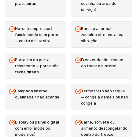
prateleiras
cozinha ou área de
serviço)
Motor (compressor)
Barulho anormal:
funcionando sem parar
zumbido alto, estalos,
— conta de luz alta
vibração
Borracha da porta
Freezer dando choque
ressecada — porta não
ao tocar na lateral
fecha direito
Lâmpada interna
Termostato não regula
queimada / não acende
— congela demais ou não
congela
Display ou painel digital
Carne, sorvete ou
com erro (modelos
alimento descongelando
modernos)
dentro do freezer