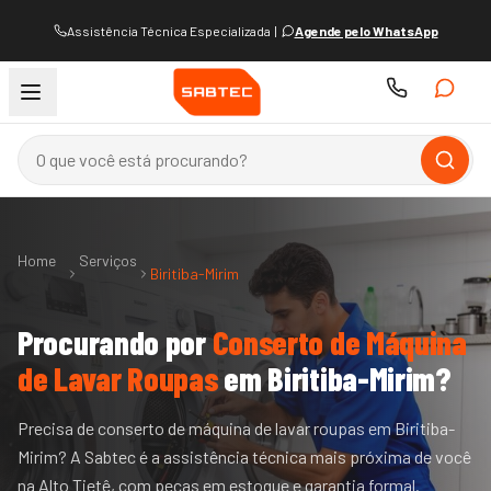
Assistência Técnica Especializada
|
Agende pelo WhatsApp
Home
Serviços
Biritiba-Mirim
Procurando por
Conserto de Máquina
de Lavar Roupas
em
Biritiba-Mirim
?
Precisa de conserto de máquina de lavar roupas em Biritiba-
Mirim? A Sabtec é a assistência técnica mais próxima de você
na Alto Tietê, com peças em estoque e garantia formal.