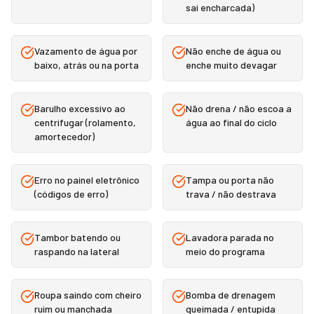
sai encharcada)
Vazamento de água por
Não enche de água ou
baixo, atrás ou na porta
enche muito devagar
Barulho excessivo ao
Não drena / não escoa a
centrifugar (rolamento,
água ao final do ciclo
amortecedor)
Erro no painel eletrônico
Tampa ou porta não
(códigos de erro)
trava / não destrava
Tambor batendo ou
Lavadora parada no
raspando na lateral
meio do programa
Roupa saindo com cheiro
Bomba de drenagem
ruim ou manchada
queimada / entupida