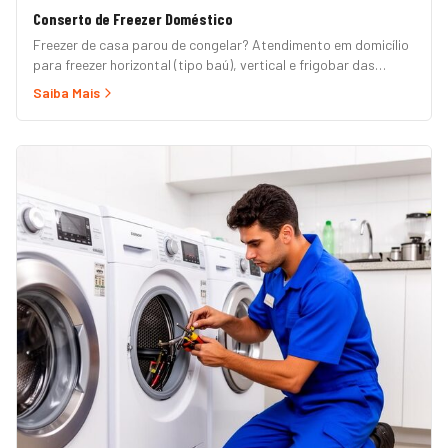
Conserto de Freezer Doméstico
Freezer de casa parou de congelar? Atendimento em domicílio
para freezer horizontal (tipo baú), vertical e frigobar das
marcas Brastemp, Consul, Electrolux, Esmaltec, Philco e
Saiba Mais
Midea. Orçamento grátis e garantia de 90 dias. (Para freezer
de restaurante, padaria ou mercado, veja nossa página de
Freezer Comercial.)