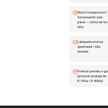
Motor (compressor)
funcionando sem
parar — conta de luz
alta
Lâmpada interna
queimada / não
acende
Freezer perdeu o gá
(precisa recarga de
R-134a / R-600a)