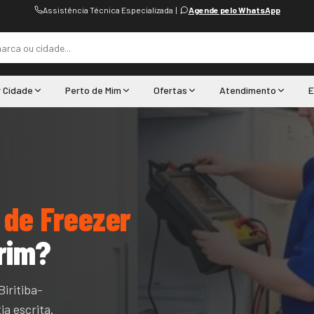
Assistência Técnica Especializada
|
Agende pelo WhatsApp
r Cidade
Perto de Mim
Ofertas
Atendimento
E
 de Freezer
irim
?
iritiba-
ia escrita.