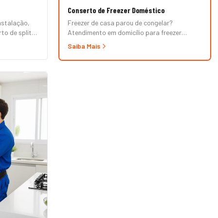
Conserto de Freezer Doméstico
nstalação,
Freezer de casa parou de congelar?
to de splits
Atendimento em domicílio para freezer
horizontal (tipo baú), vertical e frigobar das
Saiba Mais
marcas Brastemp, Consul, Electrolux,
Esmaltec, Philco e Midea. Orçamento grátis e
garantia de 90 dias. (Para freezer de
restaurante, padaria ou mercado, veja nossa
página de Freezer Comercial.)