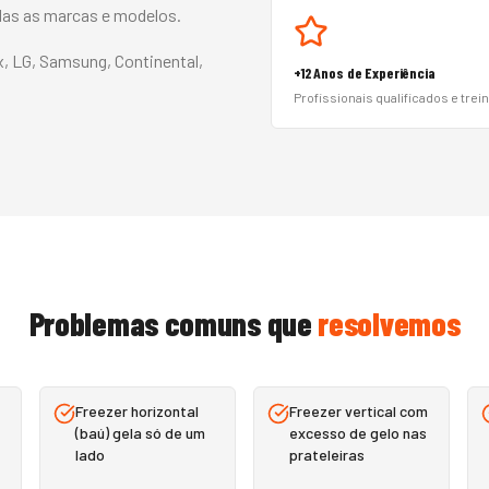
odas as marcas e modelos.
x, LG, Samsung, Continental,
+12 Anos de Experiência
Profissionais qualificados e trei
Problemas comuns que
resolvemos
Freezer horizontal
Freezer vertical com
(baú) gela só de um
excesso de gelo nas
lado
prateleiras