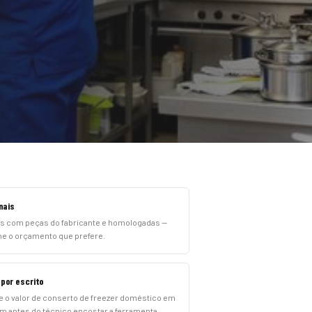
nais
s com peças do fabricante e homologadas —
he o orçamento que prefere.
por escrito
 o valor de conserto de freezer doméstico em
rim antes do técnico encostar a ferramenta.