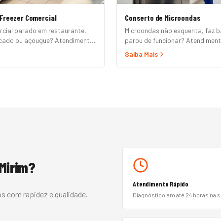
Freezer Comercial
Conserto de Microondas
rcial parado em restaurante,
Microondas não esquenta, faz b
rcado ou açougue? Atendimento
parou de funcionar? Atendimen
2B em até 24h para horizontal,
domicílio para Brastemp, Consul
Saiba Mais
ositor, ilha refrigerada e câmara
Panasonic, LG, Samsung, Midea,
 formal e nota fiscal.
Mondial. Conserto rápido com pe
e garantia.
-Mirim
?
Atendimento Rápido
s com rapidez e qualidade.
Diagnóstico em até 24 horas na 