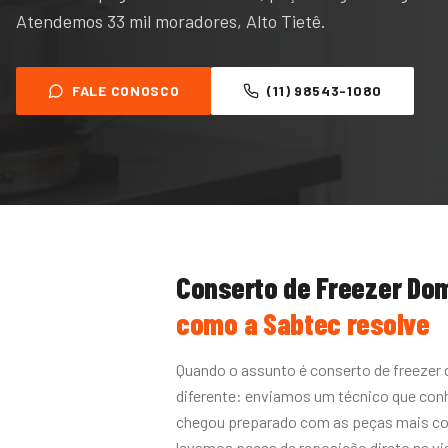
Atendemos 33 mil moradores, Alto Tietê.
FALE CONOSCO
(11) 98543-1080
Conserto de Freezer Do
como a Sabtec resolve
Quando o assunto é conserto de freezer 
diferente: enviamos um técnico que conh
chegou preparado com as peças mais co
levamos peças de reposição direto na vi