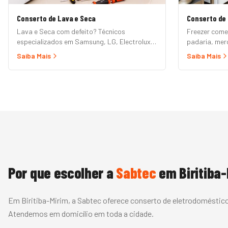
Conserto de Lava e Seca
Conserto de 
Lava e Seca com defeito? Técnicos
Freezer come
especializados em Samsung, LG, Electrolux,
padaria, me
Brastemp, Midea e demais marcas. Erros de
prioritário B
Saiba Mais
Saiba Mais
painel, não centrifuga, não seca, vazamento
vertical, exp
e mais.
fria. Garantia
Por que escolher a
Sabtec
em
Biritiba
Em Biritiba-Mirim, a Sabtec oferece conserto de eletrodoméstico
Atendemos em domicílio em toda a cidade.