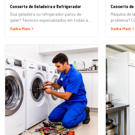
Conserto de Geladeira e Refrigerador
Conserto de
Sua geladeira ou refrigerador parou de
Máquina de l
gelar? Técnicos especializados em todas as
problema? Co
marcas e modelos: Frost Free, Duplex, Side
lavadora aut
Saiba Mais
Saiba Mais
by Side, French Door, Inverter e convencional.
tanquinho, ab
Atendimento em domicílio com orçamento
Marcas Brast
grátis.
Samsung, LG, 
Mueller. Ate
orçamento gr