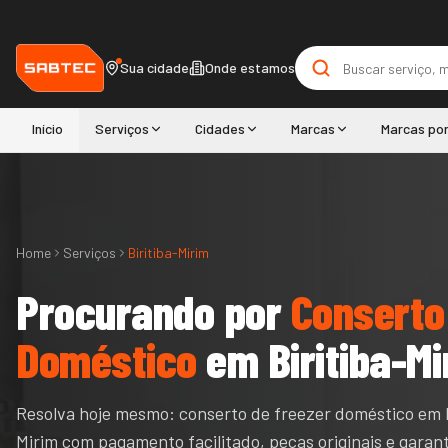
Sua cidade
Onde estamos
Início
Serviços
Cidades
Marcas
Marcas po
Home
Serviços
Biritiba-Mirim
Procurando por
Conserto
Doméstico
em
Biritiba-M
Resolva hoje mesmo: conserto de freezer doméstico em B
Mirim com pagamento facilitado, peças originais e garant