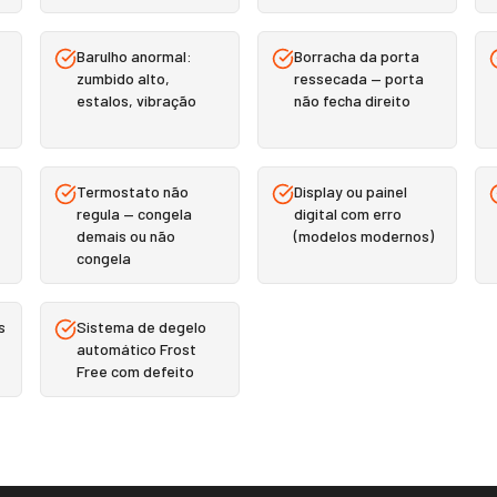
Barulho anormal:
Borracha da porta
zumbido alto,
ressecada — porta
estalos, vibração
não fecha direito
Termostato não
Display ou painel
regula — congela
digital com erro
demais ou não
(modelos modernos)
congela
s
Sistema de degelo
automático Frost
Free com defeito