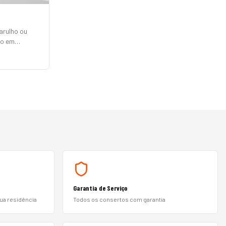
arulho ou
to em
, Electrolux,
 Philco e
ças originais
Garantia de Serviço
sua residência
Todos os consertos com garantia