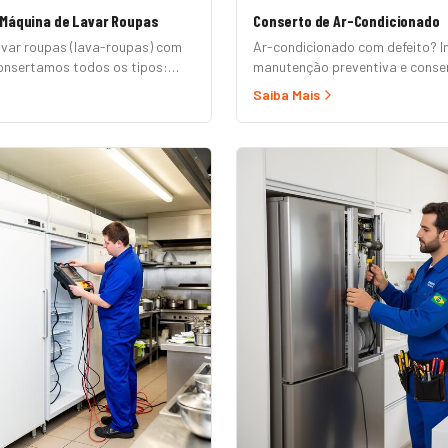
 Máquina de Lavar Roupas
Conserto de Ar-Condicionado
avar roupas (lava-roupas) com
Ar-condicionado com defeito? I
nsertamos todos os tipos:
manutenção preventiva e conser
omática, semi-automática,
e modelos convencionais.
Saiba Mais
ertura superior e frontal.
emp, Consul, Electrolux,
Midea, Philco, Continental e
ndimento em domicílio com
átis.