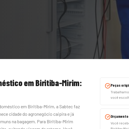
méstico
em
Biritiba-Mirim
:
Peças origi
Trabalhamo
você escol
doméstico em Biritiba-Mirim, a Sabtec faz
ece cidade do agronegócio caipira e já
Orçamento 
muns na bagagem. Para Biritiba-Mirim
Você recebe
sita, evitando viagem de retorno. Você
Biritiba-Mi