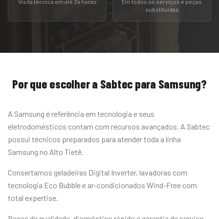
Visita técnica em até 24 horas
Em todos os serviços e peças
substituídas
Por que escolher a Sabtec para
Samsung
?
A Samsung é referência em tecnologia e seus
eletrodomésticos contam com recursos avançados. A Sabtec
possui técnicos preparados para atender toda a linha
Samsung no Alto Tietê.
Consertamos geladeiras Digital Inverter, lavadoras com
tecnologia Eco Bubble e ar-condicionados Wind-Free com
total expertise.
Peças de qualidade, diagnóstico rápido e garantia de serviço