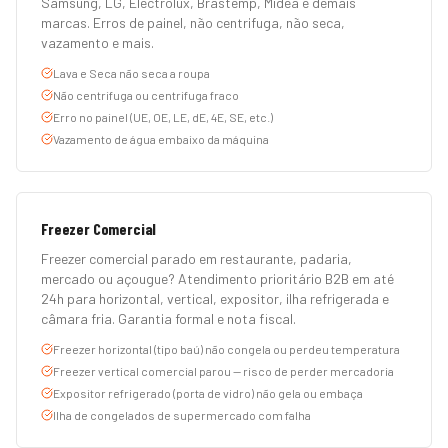
Samsung, LG, Electrolux, Brastemp, Midea e demais
marcas. Erros de painel, não centrifuga, não seca,
vazamento e mais.
Lava e Seca não seca a roupa
Não centrifuga ou centrifuga fraco
Erro no painel (UE, OE, LE, dE, 4E, SE, etc.)
Vazamento de água embaixo da máquina
Freezer Comercial
Freezer comercial parado em restaurante, padaria,
mercado ou açougue? Atendimento prioritário B2B em até
24h para horizontal, vertical, expositor, ilha refrigerada e
câmara fria. Garantia formal e nota fiscal.
Freezer horizontal (tipo baú) não congela ou perdeu temperatura
Freezer vertical comercial parou — risco de perder mercadoria
Expositor refrigerado (porta de vidro) não gela ou embaça
Ilha de congelados de supermercado com falha