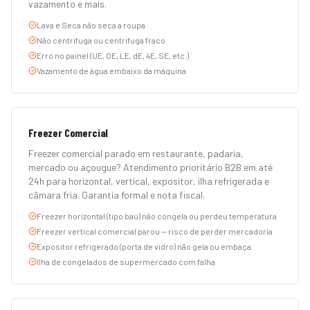
vazamento e mais.
Lava e Seca não seca a roupa
Não centrifuga ou centrifuga fraco
Erro no painel (UE, OE, LE, dE, 4E, SE, etc.)
Vazamento de água embaixo da máquina
Freezer Comercial
Freezer comercial parado em restaurante, padaria,
mercado ou açougue? Atendimento prioritário B2B em até
24h para horizontal, vertical, expositor, ilha refrigerada e
câmara fria. Garantia formal e nota fiscal.
Freezer horizontal (tipo baú) não congela ou perdeu temperatura
Freezer vertical comercial parou — risco de perder mercadoria
Expositor refrigerado (porta de vidro) não gela ou embaça
Ilha de congelados de supermercado com falha