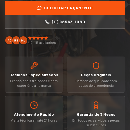
SOLICITAR ORÇAMENTO
(11) 98543-1080
AC
RS
ML
4.9 · 113 avaliações
Técnicos Especializados
Peças Originais
Profissionais treinados e com
Garantia de qualidade com
experiência na marca
peças de procedência
Atendimento Rápido
Garantia de 3 Meses
Visita técnica em até 24 horas
Em todos os serviços e peças
substituídas