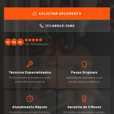
SOLICITAR ORÇAMENTO
(11) 98543-1080
AC
RS
ML
4.9 · 113 avaliações
Técnicos Especializados
Peças Originais
Profissionais treinados e com
Garantia de qualidade com
experiência na marca
peças de procedência
Atendimento Rápido
Garantia de 3 Meses
Visita técnica em até 24 horas
Em todos os serviços e peças