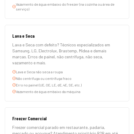
Vazamento de água embaixo do freezer (na cozinha ou área de
serviço)
Lava e Seca
Lava e Seca com defeito? Técnicos especializados em
Samsung, LG, Electrolux, Brastemp, Midea e demais
marcas. Erros de painel, não centrifuga, não seca,
vazamento e mais.
Lava e Seca não seca a roupa
Não centrifuga ou centrifuga fraco
Erro no painel (UE, OE, LE, dE, 4E, SE, etc.)
Vazamento de água embaixo da máquina
Freezer Comercial
Freezer comercial parado em restaurante, padaria,
mercado ou açougue? Atendimento prioritário B2B em até