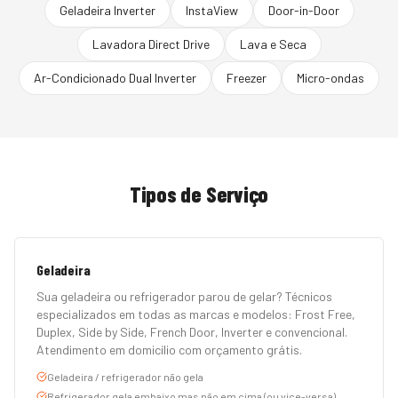
Geladeira Inverter
InstaView
Door-in-Door
Lavadora Direct Drive
Lava e Seca
Ar-Condicionado Dual Inverter
Freezer
Micro-ondas
Tipos de Serviço
Geladeira
Sua geladeira ou refrigerador parou de gelar? Técnicos
especializados em todas as marcas e modelos: Frost Free,
Duplex, Side by Side, French Door, Inverter e convencional.
Atendimento em domicílio com orçamento grátis.
Geladeira / refrigerador não gela
Refrigerador gela embaixo mas não em cima (ou vice-versa)