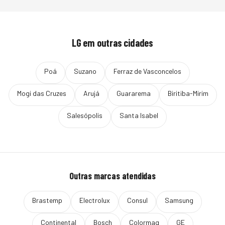
LG
em outras cidades
Poá
Suzano
Ferraz de Vasconcelos
Mogi das Cruzes
Arujá
Guararema
Biritiba-Mirim
Salesópolis
Santa Isabel
Outras marcas atendidas
Brastemp
Electrolux
Consul
Samsung
Continental
Bosch
Colormaq
GE