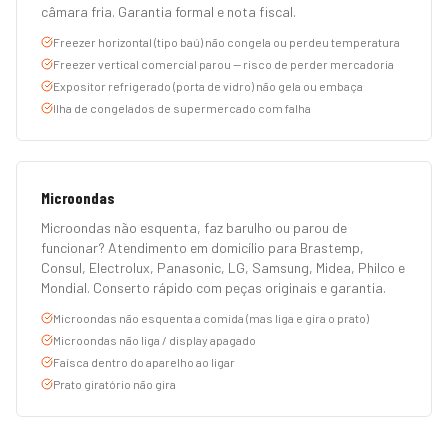
câmara fria. Garantia formal e nota fiscal.
Freezer horizontal (tipo baú) não congela ou perdeu temperatura
Freezer vertical comercial parou — risco de perder mercadoria
Expositor refrigerado (porta de vidro) não gela ou embaça
Ilha de congelados de supermercado com falha
Microondas
Microondas não esquenta, faz barulho ou parou de
funcionar? Atendimento em domicílio para Brastemp,
Consul, Electrolux, Panasonic, LG, Samsung, Midea, Philco e
Mondial. Conserto rápido com peças originais e garantia.
Microondas não esquenta a comida (mas liga e gira o prato)
Microondas não liga / display apagado
Faísca dentro do aparelho ao ligar
Prato giratório não gira