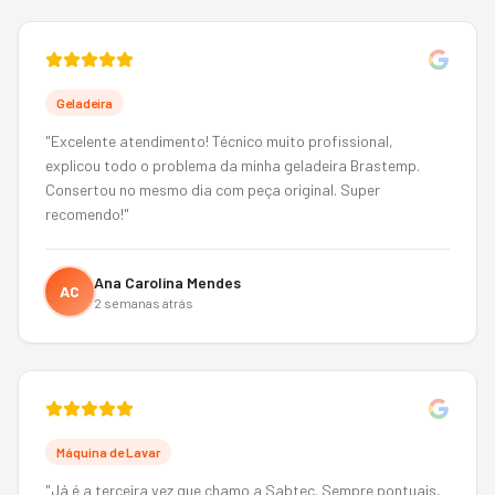
Geladeira
"
Excelente atendimento! Técnico muito profissional,
explicou todo o problema da minha geladeira Brastemp.
Consertou no mesmo dia com peça original. Super
recomendo!
"
Ana Carolina Mendes
AC
2 semanas atrás
Máquina de Lavar
"
Já é a terceira vez que chamo a Sabtec. Sempre pontuais,