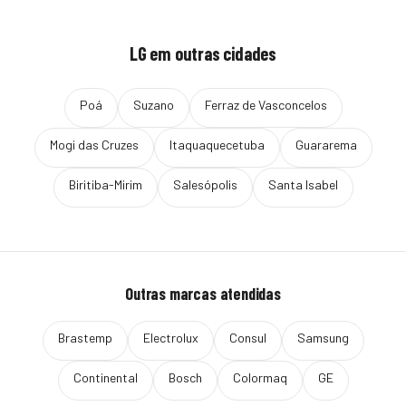
LG
em outras cidades
Poá
Suzano
Ferraz de Vasconcelos
Mogi das Cruzes
Itaquaquecetuba
Guararema
Biritiba-Mirim
Salesópolis
Santa Isabel
Outras marcas atendidas
Brastemp
Electrolux
Consul
Samsung
Continental
Bosch
Colormaq
GE