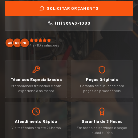
SOLICITAR ORÇAMENTO
(11) 98543-1080
AC
RS
ML
4.9 · 113 avaliações
Técnicos Especializados
Peças Originais
Profissionais treinados e com
Garantia de qualidade com
experiência na marca
peças de procedência
Atendimento Rápido
Garantia de 3 Meses
Visita técnica em até 24 horas
Em todos os serviços e peças
substituídas