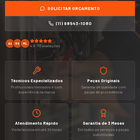
SOLICITAR ORÇAMENTO
(11) 98543-1080
AC
RS
ML
4.9 · 113 avaliações
Técnicos Especializados
Peças Originais
Profissionais treinados e com
Garantia de qualidade com
experiência na marca
peças de procedência
Atendimento Rápido
Garantia de 3 Meses
Visita técnica em até 24 horas
Em todos os serviços e peças
substituídas