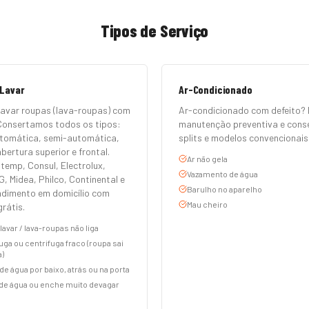
Tipos de Serviço
 Lavar
Ar-Condicionado
lavar roupas (lava-roupas) com
Ar-condicionado com defeito? 
Consertamos todos os tipos:
manutenção preventiva e cons
tomática, semi-automática,
splits e modelos convencionais
bertura superior e frontal.
Ar não gela
temp, Consul, Electrolux,
Vazamento de água
, Midea, Philco, Continental e
Barulho no aparelho
endimento em domicílio com
Mau cheiro
rátis.
lavar / lava-roupas não liga
uga ou centrifuga fraco (roupa sai
)
e água por baixo, atrás ou na porta
de água ou enche muito devagar