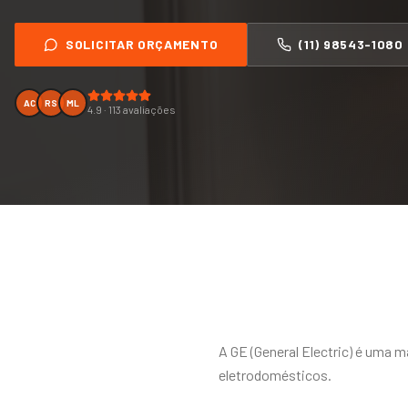
SOLICITAR ORÇAMENTO
(11) 98543-1080
AC
RS
ML
4.9 · 113 avaliações
A GE (General Electric) é uma m
eletrodomésticos.