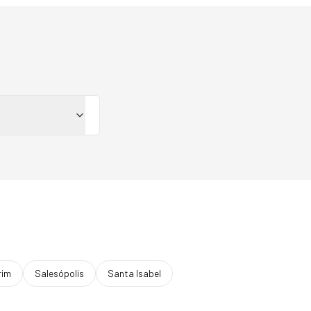
rim
Salesópolis
Santa Isabel