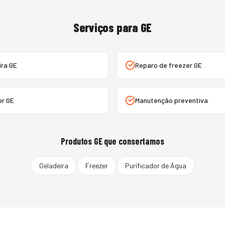
Serviços para
GE
ira GE
Reparo de freezer GE
or GE
Manutenção preventiva
Produtos
GE
que consertamos
Geladeira
Freezer
Purificador de Água