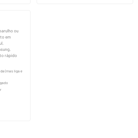
barulho ou
nto em
l,
msung,
rto rápido
.
a (mas liga e
agado
r