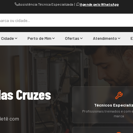
Assistência Técnica Especializada
|
Agende pelo WhatsApp
r Cidade
Perto de Mim
Ofertas
Atendimento
E
das Cruzes
Técnicos Especiali
Profissionais treinados e com 
marca
ietê
com