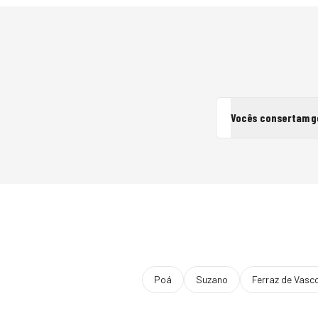
Vocês consertam g
Poá
Suzano
Ferraz de Vasc