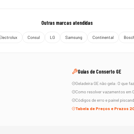
Outras marcas atendidas
Electrolux
Consul
LG
Samsung
Continental
Bosc
Guias de Conserto
GE
Geladeira
GE
não gela: O que fa
Como resolver vazamentos em
Códigos de erro e painel piscan
Tabela de Preços e Prazos 2