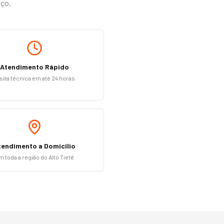
iço.
Atendimento Rápido
sita técnica em até 24 horas
tendimento a Domicílio
m toda a região do Alto Tietê