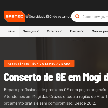
Sua cidade
Onde estamos
Início
Serviços
Cidades
Marcas
Marcas po
ASSISTÊNCIA TÉCNICA ESPECIALIZADA
Conserto de
GE
em Mogi 
Reparo profissional de produtos GE com peças originais.
Atendemos
em Mogi das Cruzes e
toda a região do
Alto T
orçamento grátis e sem compromisso. Desde
2012
.