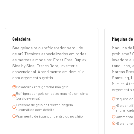
Geladeira
Máquina de
Sua geladeira ou refrigerador parou de
Máquina de 
gelar? Técnicos especializados em todas
problema? 
as marcas e modelos: Frost Free, Duplex,
lavadora au
Side by Side, French Door, Inverter e
tanquinho, a
convencional. Atendimento em domicílio
Marcas Bras
com orçamento grátis.
Samsung, LG
Mueller. At
Geladeira / refrigerador não gela
orçamento g
Refrigerador gela embaixo mas não em cima
(ou vice-versa)
Máquina de 
Excesso de gelo no freezer (degelo
Não centrif
automático com defeito)
encharcada
Vazamento de água por dentro ou no chão
Vazamento d
Não enche 