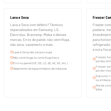
Lava e Seca
Freezer Co
Lava e Seca com defeito? Técnicos
Freezer com
especializados em Samsung, LG,
padaria, m
Electrolux, Brastemp, Midea e demais
Atendimento
marcas. Erros de painel, não centrifuga,
para horizon
não seca, vazamento e mais.
refrigerada 
e nota fiscal
Lava e Seca não seca a roupa
Freezer hor
Não centrifuga ou centrifuga fraco
perdeu tem
Erro no painel (UE, OE, LE, dE, 4E, SE, etc.)
Freezer ver
Vazamento de água embaixo da máquina
perder mer
Expositor r
ou embaça
Ilha de co
falha