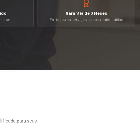
ido
Garantia de 3 Meses
4 horas
Em todos os serviços e peças substituídas
lificada para seus