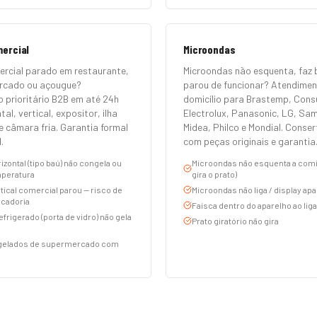
mercial
Microondas
ercial parado em restaurante,
Microondas não esquenta, faz 
ercado ou açougue?
parou de funcionar? Atendime
 prioritário B2B em até 24h
domicílio para Brastemp, Consu
tal, vertical, expositor, ilha
Electrolux, Panasonic, LG, Sa
e câmara fria. Garantia formal
Midea, Philco e Mondial. Conse
.
com peças originais e garantia
izontal (tipo baú) não congela ou
Microondas não esquenta a comid
peratura
gira o prato)
tical comercial parou — risco de
Microondas não liga / display ap
cadoria
Faísca dentro do aparelho ao liga
efrigerado (porta de vidro) não gela
Prato giratório não gira
ngelados de supermercado com