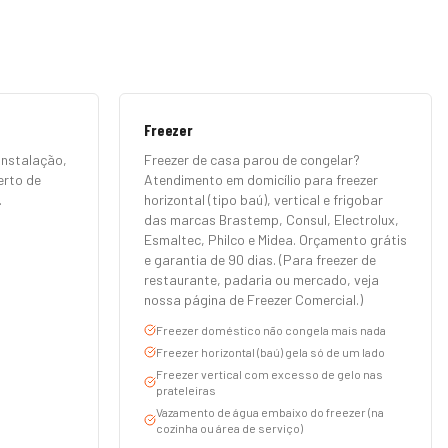
Freezer
Instalação,
Freezer de casa parou de congelar?
erto de
Atendimento em domicílio para freezer
.
horizontal (tipo baú), vertical e frigobar
das marcas Brastemp, Consul, Electrolux,
Esmaltec, Philco e Midea. Orçamento grátis
e garantia de 90 dias. (Para freezer de
restaurante, padaria ou mercado, veja
nossa página de Freezer Comercial.)
Freezer doméstico não congela mais nada
Freezer horizontal (baú) gela só de um lado
Freezer vertical com excesso de gelo nas
prateleiras
Vazamento de água embaixo do freezer (na
cozinha ou área de serviço)