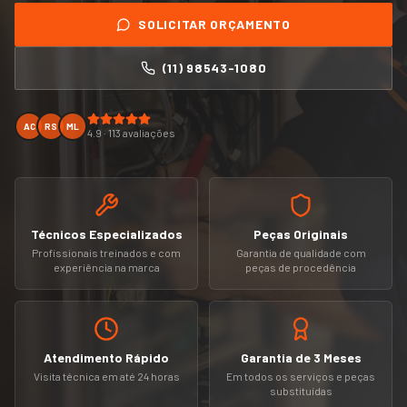
SOLICITAR ORÇAMENTO
(11) 98543-1080
AC
RS
ML
4.9 · 113 avaliações
Técnicos Especializados
Peças Originais
Profissionais treinados e com
Garantia de qualidade com
experiência na marca
peças de procedência
Atendimento Rápido
Garantia de 3 Meses
Visita técnica em até 24 horas
Em todos os serviços e peças
substituídas