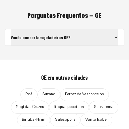
Perguntas Frequentes —
GE
Vocês consertam geladeiras GE?
GE
em outras cidades
Poá
Suzano
Ferraz de Vasconcelos
Mogi das Cruzes
Itaquaquecetuba
Guararema
Biritiba-Mirim
Salesópolis
Santa Isabel