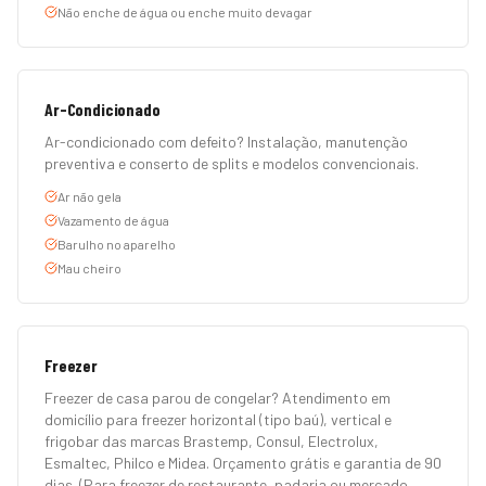
Não enche de água ou enche muito devagar
Ar-Condicionado
Ar-condicionado com defeito? Instalação, manutenção
preventiva e conserto de splits e modelos convencionais.
Ar não gela
Vazamento de água
Barulho no aparelho
Mau cheiro
Freezer
Freezer de casa parou de congelar? Atendimento em
domicílio para freezer horizontal (tipo baú), vertical e
frigobar das marcas Brastemp, Consul, Electrolux,
Esmaltec, Philco e Midea. Orçamento grátis e garantia de 90
dias. (Para freezer de restaurante, padaria ou mercado,