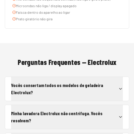
Microondas não liga / display apagado
Faísca dentro do aparelho ao ligar
Prato giratório não gira
Perguntas Frequentes —
Electrolux
Vocês consertam todos os modelos de geladeira
Electrolux?
Minha lavadora Electrolux não centrifuga. Vocês
resolvem?