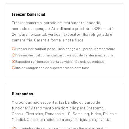
Freezer Comercial
Freezer comercial parado em restaurante, padaria,
mercado ou açougue? Atendimento prioritário B2B em até
24h para horizontal, vertical, expositor, ilha refrigerada e
câmara fria. Garantia formal e nota fiscal.
Freezer horizontal (tipo baú) não congela ou perdeu temperatura
Freezer vertical comercial parou — risco de perder mercadoria
Expositor refrigerado (porta de vidro) não gela ou embaça
Ilha de congelados de supermercado com falha
Microondas
Microondas não esquenta, faz barulho ou parou de
funcionar? Atendimento em domicílio para Brastemp,
Consul, Electrolux, Panasonic, LG, Samsung, Midea, Philco e
Mondial. Conserto rápido com peças originais e garantia.
Microondas não esquenta a comida (mas liga e gira o prato)