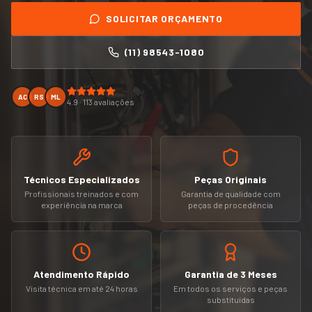
SOLICITAR ORÇAMENTO
(11) 98543-1080
AC
RS
ML
4.9 · 113 avaliações
Técnicos Especializados
Peças Originais
Profissionais treinados e com
Garantia de qualidade com
experiência na marca
peças de procedência
Atendimento Rápido
Garantia de 3 Meses
Visita técnica em até 24 horas
Em todos os serviços e peças
substituídas