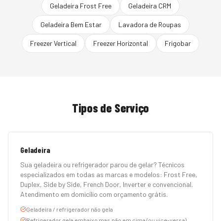
Geladeira Frost Free
Geladeira CRM
Geladeira Bem Estar
Lavadora de Roupas
Freezer Vertical
Freezer Horizontal
Frigobar
Tipos de Serviço
Geladeira
Sua geladeira ou refrigerador parou de gelar? Técnicos
especializados em todas as marcas e modelos: Frost Free,
Duplex, Side by Side, French Door, Inverter e convencional.
Atendimento em domicílio com orçamento grátis.
Geladeira / refrigerador não gela
Refrigerador gela embaixo mas não em cima (ou vice-versa)