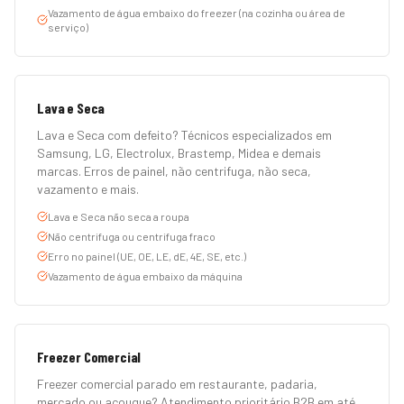
Vazamento de água embaixo do freezer (na cozinha ou área de
serviço)
Lava e Seca
Lava e Seca com defeito? Técnicos especializados em
Samsung, LG, Electrolux, Brastemp, Midea e demais
marcas. Erros de painel, não centrifuga, não seca,
vazamento e mais.
Lava e Seca não seca a roupa
Não centrifuga ou centrifuga fraco
Erro no painel (UE, OE, LE, dE, 4E, SE, etc.)
Vazamento de água embaixo da máquina
Freezer Comercial
Freezer comercial parado em restaurante, padaria,
mercado ou açougue? Atendimento prioritário B2B em até