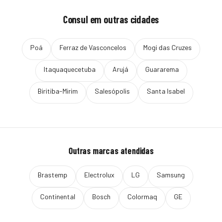
Consul
em outras cidades
Poá
Ferraz de Vasconcelos
Mogi das Cruzes
Itaquaquecetuba
Arujá
Guararema
Biritiba-Mirim
Salesópolis
Santa Isabel
Outras marcas atendidas
Brastemp
Electrolux
LG
Samsung
Continental
Bosch
Colormaq
GE