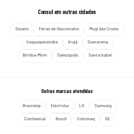
Consul
em outras cidades
Suzano
Ferraz de Vasconcelos
Mogi das Cruzes
Itaquaquecetuba
Arujá
Guararema
Biritiba-Mirim
Salesópolis
Santa Isabel
Outras marcas atendidas
Brastemp
Electrolux
LG
Samsung
Continental
Bosch
Colormaq
GE