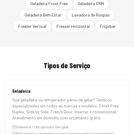
Geladeira Frost Free
Geladeira CRM
Geladeira Bem Estar
Lavadora de Roupas
Freezer Vertical
Freezer Horizontal
Frigobar
Tipos de Serviço
Geladeira
Sua geladeira ou refrigerador parou de gelar? Técnicos
especializados em todas as marcas e modelos: Frost Free,
Duplex, Side by Side, French Door, Inverter e convencional.
Atendimento em domicílio com orçamento grátis.
Geladeira / refrigerador não gela
Refrigerador gela embaixo mas não em cima (ou vice-versa)