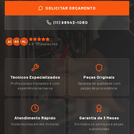
SOLICITAR ORÇAMENTO
(11) 98543-1080
AC
RS
ML
4.9 · 113 avaliações
Técnicos Especializados
Peças Originais
Profissionais treinados e com
Garantia de qualidade com
experiência na marca
peças de procedência
Atendimento Rápido
Garantia de 3 Meses
Visita técnica em até 24 horas
Em todos os serviços e peças
substituídas