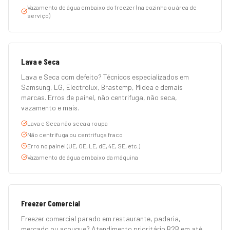
Vazamento de água embaixo do freezer (na cozinha ou área de
serviço)
Lava e Seca
Lava e Seca com defeito? Técnicos especializados em
Samsung, LG, Electrolux, Brastemp, Midea e demais
marcas. Erros de painel, não centrifuga, não seca,
vazamento e mais.
Lava e Seca não seca a roupa
Não centrifuga ou centrifuga fraco
Erro no painel (UE, OE, LE, dE, 4E, SE, etc.)
Vazamento de água embaixo da máquina
Freezer Comercial
Freezer comercial parado em restaurante, padaria,
mercado ou açougue? Atendimento prioritário B2B em até