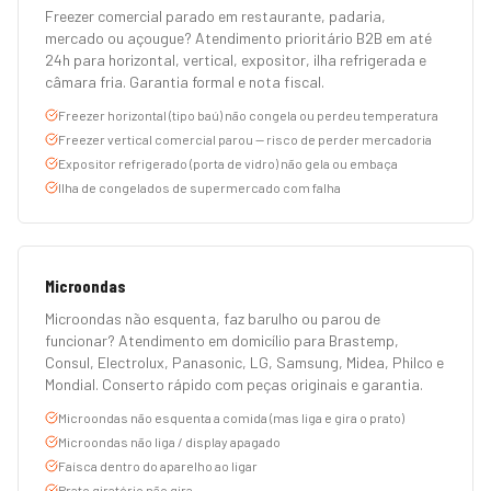
Freezer comercial parado em restaurante, padaria,
mercado ou açougue? Atendimento prioritário B2B em até
24h para horizontal, vertical, expositor, ilha refrigerada e
câmara fria. Garantia formal e nota fiscal.
Freezer horizontal (tipo baú) não congela ou perdeu temperatura
Freezer vertical comercial parou — risco de perder mercadoria
Expositor refrigerado (porta de vidro) não gela ou embaça
Ilha de congelados de supermercado com falha
Microondas
Microondas não esquenta, faz barulho ou parou de
funcionar? Atendimento em domicílio para Brastemp,
Consul, Electrolux, Panasonic, LG, Samsung, Midea, Philco e
Mondial. Conserto rápido com peças originais e garantia.
Microondas não esquenta a comida (mas liga e gira o prato)
Microondas não liga / display apagado
Faísca dentro do aparelho ao ligar
Prato giratório não gira