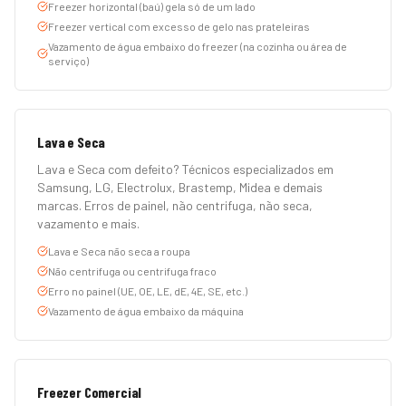
Freezer horizontal (baú) gela só de um lado
Freezer vertical com excesso de gelo nas prateleiras
Vazamento de água embaixo do freezer (na cozinha ou área de
serviço)
Lava e Seca
Lava e Seca com defeito? Técnicos especializados em
Samsung, LG, Electrolux, Brastemp, Midea e demais
marcas. Erros de painel, não centrifuga, não seca,
vazamento e mais.
Lava e Seca não seca a roupa
Não centrifuga ou centrifuga fraco
Erro no painel (UE, OE, LE, dE, 4E, SE, etc.)
Vazamento de água embaixo da máquina
Freezer Comercial