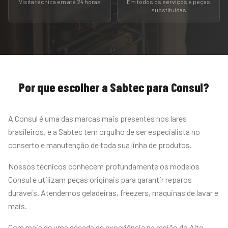
Visita técnica em até 24 horas
Em todos os serviços e peças
substituídas
Por que escolher a Sabtec para
Consul
?
A Consul é uma das marcas mais presentes nos lares
brasileiros, e a Sabtec tem orgulho de ser especialista no
conserto e manutenção de toda sua linha de produtos.
Nossos técnicos conhecem profundamente os modelos
Consul e utilizam peças originais para garantir reparos
duráveis. Atendemos geladeiras, freezers, máquinas de lavar e
mais.
Com mais de uma década de experiência na região do Alto