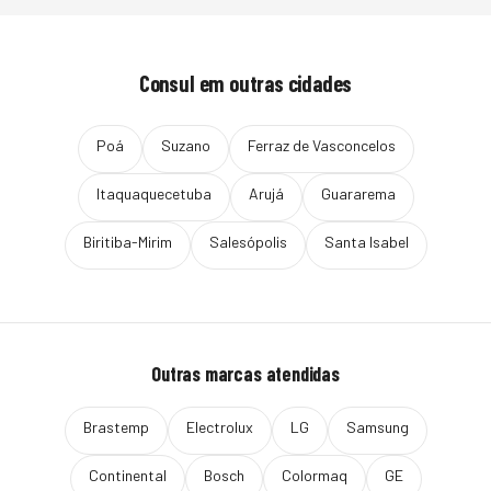
Consul
em outras cidades
Poá
Suzano
Ferraz de Vasconcelos
Itaquaquecetuba
Arujá
Guararema
Biritiba-Mirim
Salesópolis
Santa Isabel
Outras marcas atendidas
Brastemp
Electrolux
LG
Samsung
Continental
Bosch
Colormaq
GE