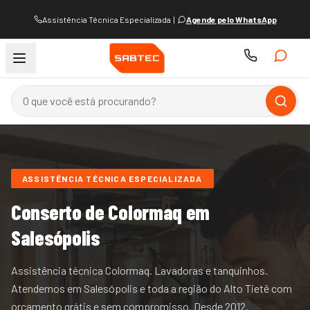
Assistência Técnica Especializada
|
Agende pelo WhatsApp
ASSISTÊNCIA TÉCNICA ESPECIALIZADA
Conserto de
Colormaq
em
Salesópolis
Assistência técnica Colormaq. Lavadoras e tanquinhos.
Atendemos
em Salesópolis e
toda a região do
Alto Tietê
com
orçamento grátis e sem compromisso. Desde
2012
.