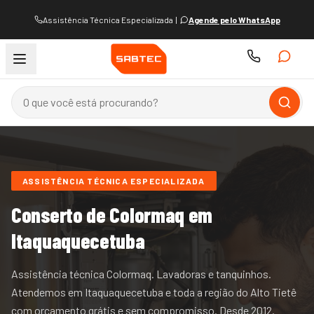
Assistência Técnica Especializada
|
Agende pelo WhatsApp
ASSISTÊNCIA TÉCNICA ESPECIALIZADA
Conserto de
Colormaq
em
Itaquaquecetuba
Assistência técnica Colormaq. Lavadoras e tanquinhos.
Atendemos
em Itaquaquecetuba e
toda a região do
Alto Tietê
com orçamento grátis e sem compromisso. Desde
2012
.