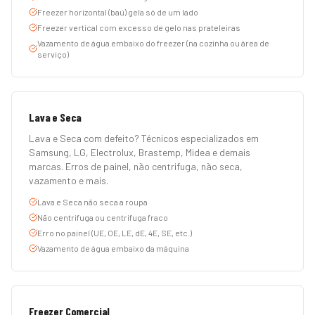
Freezer horizontal (baú) gela só de um lado
Freezer vertical com excesso de gelo nas prateleiras
Vazamento de água embaixo do freezer (na cozinha ou área de
serviço)
Lava e Seca
Lava e Seca com defeito? Técnicos especializados em
Samsung, LG, Electrolux, Brastemp, Midea e demais
marcas. Erros de painel, não centrifuga, não seca,
vazamento e mais.
Lava e Seca não seca a roupa
Não centrifuga ou centrifuga fraco
Erro no painel (UE, OE, LE, dE, 4E, SE, etc.)
Vazamento de água embaixo da máquina
Freezer Comercial