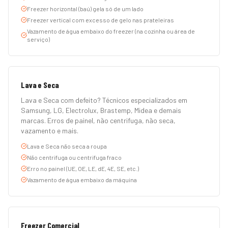
Freezer horizontal (baú) gela só de um lado
Freezer vertical com excesso de gelo nas prateleiras
Vazamento de água embaixo do freezer (na cozinha ou área de
serviço)
Lava e Seca
Lava e Seca com defeito? Técnicos especializados em
Samsung, LG, Electrolux, Brastemp, Midea e demais
marcas. Erros de painel, não centrifuga, não seca,
vazamento e mais.
Lava e Seca não seca a roupa
Não centrifuga ou centrifuga fraco
Erro no painel (UE, OE, LE, dE, 4E, SE, etc.)
Vazamento de água embaixo da máquina
Freezer Comercial