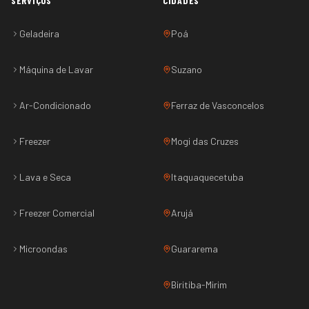
SERVIÇOS
CIDADES
Geladeira
Poá
Máquina de Lavar
Suzano
Ar-Condicionado
Ferraz de Vasconcelos
Freezer
Mogi das Cruzes
Lava e Seca
Itaquaquecetuba
Freezer Comercial
Arujá
Microondas
Guararema
Biritiba-Mirim