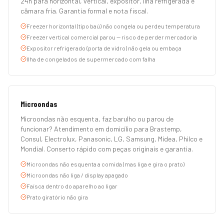
24h para horizontal, vertical, expositor, ilha refrigerada e
câmara fria. Garantia formal e nota fiscal.
Freezer horizontal (tipo baú) não congela ou perdeu temperatura
Freezer vertical comercial parou — risco de perder mercadoria
Expositor refrigerado (porta de vidro) não gela ou embaça
Ilha de congelados de supermercado com falha
Microondas
Microondas não esquenta, faz barulho ou parou de
funcionar? Atendimento em domicílio para Brastemp,
Consul, Electrolux, Panasonic, LG, Samsung, Midea, Philco e
Mondial. Conserto rápido com peças originais e garantia.
Microondas não esquenta a comida (mas liga e gira o prato)
Microondas não liga / display apagado
Faísca dentro do aparelho ao ligar
Prato giratório não gira