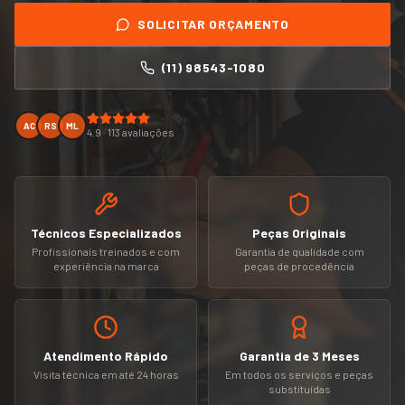
SOLICITAR ORÇAMENTO
(11) 98543-1080
AC
RS
ML
4.9 · 113 avaliações
Técnicos Especializados
Peças Originais
Profissionais treinados e com
Garantia de qualidade com
experiência na marca
peças de procedência
Atendimento Rápido
Garantia de 3 Meses
Visita técnica em até 24 horas
Em todos os serviços e peças
substituídas