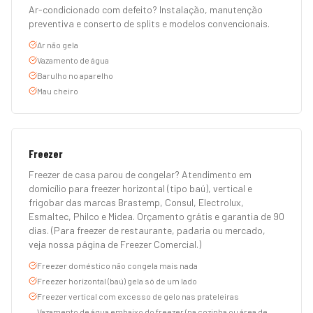
Ar-condicionado com defeito? Instalação, manutenção
preventiva e conserto de splits e modelos convencionais.
Ar não gela
Vazamento de água
Barulho no aparelho
Mau cheiro
Freezer
Freezer de casa parou de congelar? Atendimento em
domicílio para freezer horizontal (tipo baú), vertical e
frigobar das marcas Brastemp, Consul, Electrolux,
Esmaltec, Philco e Midea. Orçamento grátis e garantia de 90
dias. (Para freezer de restaurante, padaria ou mercado,
veja nossa página de Freezer Comercial.)
Freezer doméstico não congela mais nada
Freezer horizontal (baú) gela só de um lado
Freezer vertical com excesso de gelo nas prateleiras
Vazamento de água embaixo do freezer (na cozinha ou área de