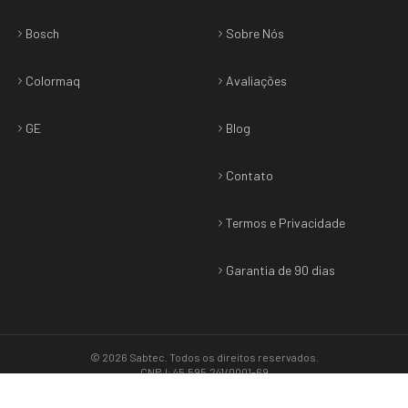
Bosch
Sobre Nós
Colormaq
Avaliações
GE
Blog
Contato
Termos e Privacidade
Garantia de 90 dias
©
2026
Sabtec
. Todos os direitos reservados.
CNPJ: 45.595.241/0001-69
Termos & Privacidade
•