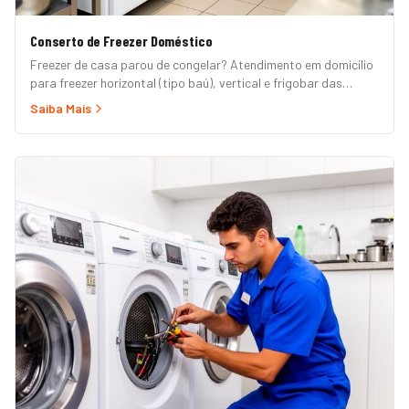
Conserto de Freezer Doméstico
Freezer de casa parou de congelar? Atendimento em domicílio
para freezer horizontal (tipo baú), vertical e frigobar das
marcas Brastemp, Consul, Electrolux, Esmaltec, Philco e
Saiba Mais
Midea. Orçamento grátis e garantia de 90 dias. (Para freezer
de restaurante, padaria ou mercado, veja nossa página de
Freezer Comercial.)