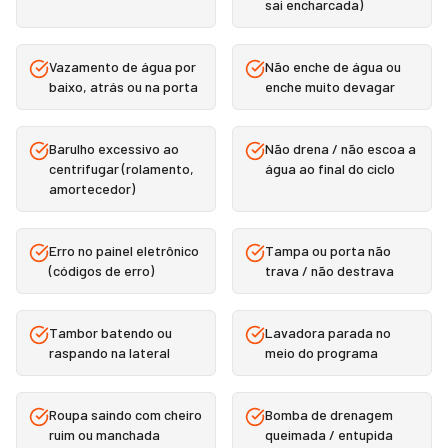
sai encharcada)
Vazamento de água por
Não enche de água ou
baixo, atrás ou na porta
enche muito devagar
Barulho excessivo ao
Não drena / não escoa a
centrifugar (rolamento,
água ao final do ciclo
amortecedor)
Erro no painel eletrônico
Tampa ou porta não
(códigos de erro)
trava / não destrava
Tambor batendo ou
Lavadora parada no
raspando na lateral
meio do programa
Roupa saindo com cheiro
Bomba de drenagem
ruim ou manchada
queimada / entupida