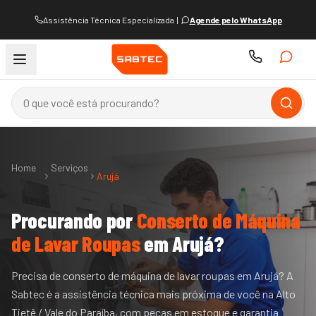
Assistência Técnica Especializada
|
Agende pelo WhatsApp
Home
Serviços
Arujá
Procurando por
Conserto de Máquina
de Lavar Roupas
em
Arujá
?
Precisa de conserto de máquina de lavar roupas em Arujá? A
Sabtec é a assistência técnica mais próxima de você na Alto
Tietê / Vale do Paraíba, com peças em estoque e garantia