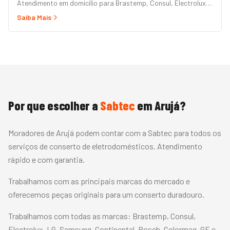
Atendimento em domicílio para Brastemp, Consul, Electrolux,
Panasonic, LG, Samsung, Midea, Philco e Mondial. Conserto
Saiba Mais
rápido com peças originais e garantia.
Por que escolher a
Sabtec
em
Arujá
?
Moradores de Arujá podem contar com a Sabtec para todos os
serviços de conserto de eletrodomésticos. Atendimento
rápido e com garantia.
Trabalhamos com as principais marcas do mercado e
oferecemos peças originais para um conserto duradouro.
Trabalhamos com todas as marcas:
Brastemp, Consul,
Electrolux, LG, Samsung, Continental, Bosch, Colormaq, GE
e