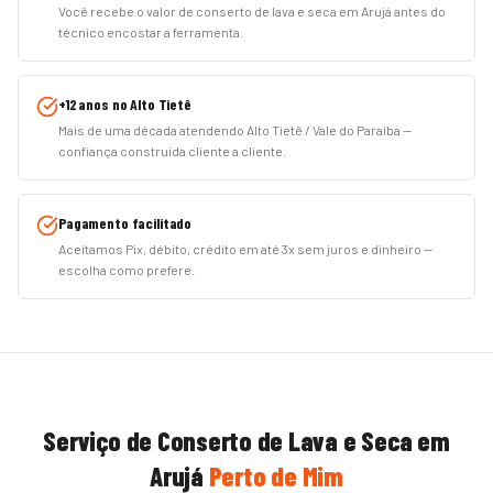
Você recebe o valor de conserto de lava e seca em Arujá antes do
técnico encostar a ferramenta.
+12 anos no Alto Tietê
Mais de uma década atendendo Alto Tietê / Vale do Paraíba —
confiança construída cliente a cliente.
Pagamento facilitado
Aceitamos Pix, débito, crédito em até 3x sem juros e dinheiro —
escolha como prefere.
Serviço de
Conserto de Lava e Seca
em
Arujá
Perto de Mim