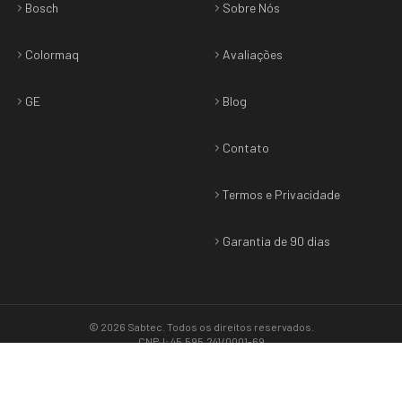
Bosch
Sobre Nós
Colormaq
Avaliações
GE
Blog
Contato
Termos e Privacidade
Garantia de 90 dias
©
2026
Sabtec
. Todos os direitos reservados.
CNPJ: 45.595.241/0001-69
Termos & Privacidade
•