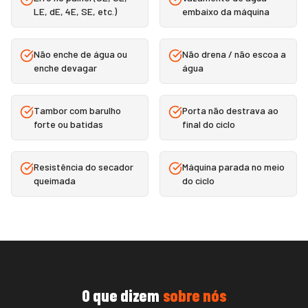
LE, dE, 4E, SE, etc.)
embaixo da máquina
Não enche de água ou
Não drena / não escoa a
enche devagar
água
Tambor com barulho
Porta não destrava ao
forte ou batidas
final do ciclo
Resistência do secador
Máquina parada no meio
queimada
do ciclo
O que dizem
sobre nós